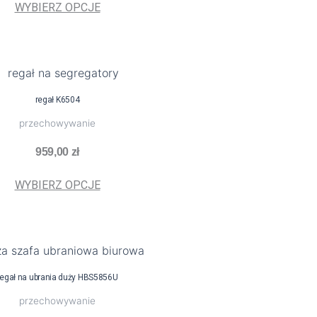
można
WYBIERZ OPCJE
wybrać
na
stronie
Ten
produktu
produkt
regał K6504
ma
przechowywanie
wiele
wariantów.
959,00
zł
Opcje
można
WYBIERZ OPCJE
wybrać
na
stronie
Ten
produktu
produkt
regał na ubrania duży HBS5856U
ma
przechowywanie
wiele