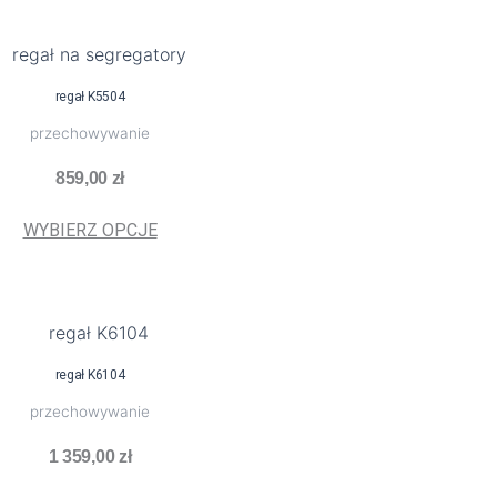
na
stronie
Ten
produktu
produkt
regał K5504
ma
przechowywanie
wiele
wariantów.
859,00
zł
Opcje
można
WYBIERZ OPCJE
wybrać
na
stronie
Ten
produktu
produkt
regał K6104
ma
przechowywanie
wiele
wariantów.
1 359,00
zł
Opcje