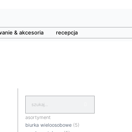
anie & akcesoria
recepcja
Szukaj
asortyment
biurka wieloosobowe
(5)