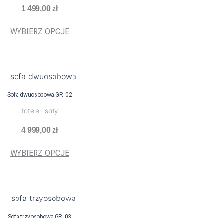
wariantów.
1 499,00
zł
Opcje
można
WYBIERZ OPCJE
wybrać
na
stronie
Ten
produktu
produkt
Sofa dwuosobowa GR_02
ma
fotele i sofy
wiele
wariantów.
4 999,00
zł
Opcje
można
WYBIERZ OPCJE
wybrać
na
stronie
Ten
produktu
produkt
Sofa trzyosobowa GR_03