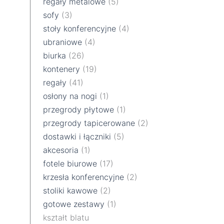
regały metalowe
(5)
sofy
(3)
stoły konferencyjne
(4)
ubraniowe
(4)
biurka
(26)
kontenery
(19)
regały
(41)
osłony na nogi
(1)
przegrody płytowe
(1)
przegrody tapicerowane
(2)
dostawki i łączniki
(5)
akcesoria
(1)
fotele biurowe
(17)
krzesła konferencyjne
(2)
stoliki kawowe
(2)
gotowe zestawy
(1)
kształt blatu