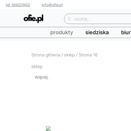
tel: 666229602
info@ofie.pl
Szukaj
Szukaj
Przejdź
do
produkty
siedziska
biur
treści
Strona główna
/
sklep
/ Strona 16
sklep
więcej ..