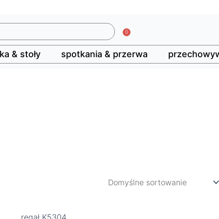
0
Wózek
ka & stoły
spotkania & przerwa
przechowyw
Ten