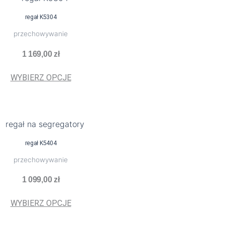
produkt
regał K5304
ma
przechowywanie
wiele
wariantów.
1 169,00
zł
Opcje
można
WYBIERZ OPCJE
wybrać
na
stronie
Ten
produktu
produkt
regał K5404
ma
przechowywanie
wiele
wariantów.
1 099,00
zł
Opcje
można
WYBIERZ OPCJE
wybrać