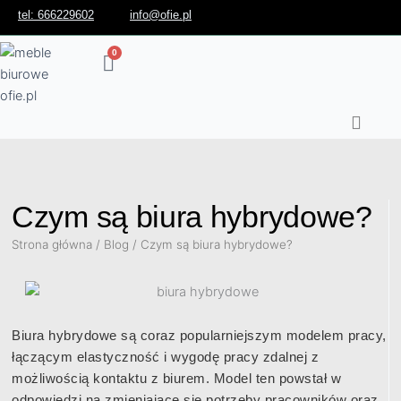
tel: 666229602
info@ofie.pl
0
Wózek
Przejdź
do
treści
Czym są biura hybrydowe?
Strona główna
/
Blog
/ Czym są biura hybrydowe?
Biura hybrydowe są coraz popularniejszym modelem pracy,
łączącym elastyczność i wygodę pracy zdalnej z
możliwością kontaktu z biurem. Model ten powstał w
odpowiedzi na zmieniające się potrzeby pracowników oraz