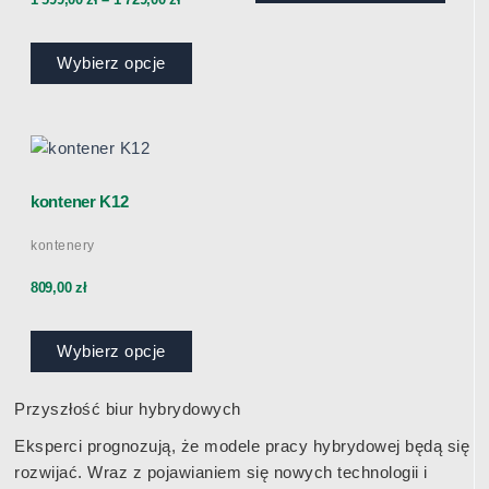
599,00 zł
stronie
produktu
Wybierz opcje
do
1
Ten
produkt
729,00 zł
ma
kontener K12
wiele
kontenery
wariantów.
Opcje
809,00
zł
można
wybrać
Wybierz opcje
na
stronie
produktu
Przyszłość biur hybrydowych
Eksperci prognozują, że modele pracy hybrydowej będą się
rozwijać. Wraz z pojawianiem się nowych technologii i