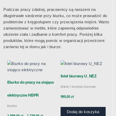
Podczas pracy zdalnej, pracownicy są narażeni na
długotrwałe siedzenie przy biurku, co może prowadzić do
problemów z kręgosłupem czy przeciążenia mięśni. Warto
zainwestować w meble, które zapewnią odpowiednie
ułożenie ciała i zadbanie o komfort pracy. Poniżej kilka
produktów, które mogą pomóc w organizacji przestrzeni
zarówno tej w domu jak i biurze.
Ten
Zakres
produkt
ma
fotel biurowy U_NEZ
cen:
wiele
Biurko do pracy na stojąco
fotele i krzesła biurowe
wariantów.
od
Opcje
elektryczne HBPR
999,00
zł
można
1
biurka
wybrać
Dodaj do koszyka
na
1 599,00
zł
–
1 729,00
zł