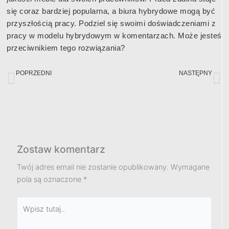
się coraz bardziej popularna, a biura hybrydowe mogą być
przyszłością pracy. Podziel się swoimi doświadczeniami z
pracy w modelu hybrydowym w komentarzach. Może jesteś
przeciwnikiem tego rozwiązania?
Prev
Na
POPRZEDNI
NASTĘPNY
Przyszłość biur: 7 szokujących trendów, które zmienią Twoją przestrzeń pracy.
Jak Meble Biurowe dla Nowoczesnych Firm Podążają za Rewolucją Technologiczną – 6 trendów
Zostaw komentarz
Twój adres email nie zostanie opublikowany.
Wymagane
pola są oznaczone
*
Wpisz
tutaj..