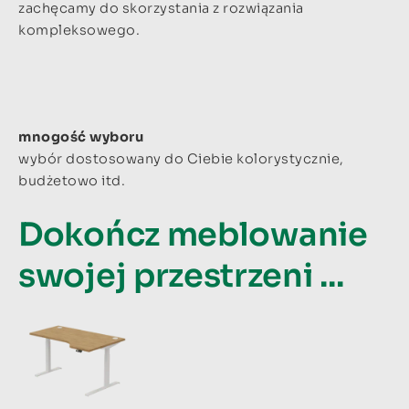
zachęcamy do skorzystania z rozwiązania
kompleksowego.
mnogość wyboru
wybór dostosowany do Ciebie kolorystycznie,
budżetowo itd.
Dokończ meblowanie
swojej przestrzeni ...
Ten
Zakres
produkt
ma
cen:
wiele
wariantów.