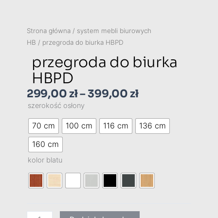
Strona główna
/
system mebli biurowych
HB
/ przegroda do biurka HBPD
przegroda do biurka
HBPD
299,00
zł
–
399,00
zł
Zakres
szerokość osłony
ilość
70 cm
100 cm
116 cm
136 cm
cen:
przegroda
160 cm
do
od
biurka
kolor blatu
HBPD
299,00 zł
do