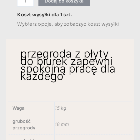
Dodaj do koszyka
399,00 zł
Koszt wysyłki dla 1 szt.
Wybierz opcje, aby zobaczyć koszt wysyłki
przegroda z płyty
do biurek zapewni
spokojną pracę dla
każdego
Waga
15 kg
grubość
18 mm
przegrody