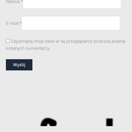
Nazwa
*
E-mail
*
Zapamiętaj moje dane w tej przeglądarce podczas pisania
kolejnych komentarzy.