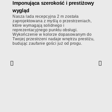
Imponująca szerokość i prestiżowy
wygląd
Nasza lada recepcyjna 2 m została
zaprojektowana z myślą o przestrzeniach,
które wymagają solidnego i
reprezentacyjnego punktu obsługi.
Wykończenie w kolorze dopasowanym do
Twojej przestrzeni nadaje wnętrzu prestiżu,
budując zaufanie gości już od progu.
Prakt
dyskr
Funkcj
przest
dane 