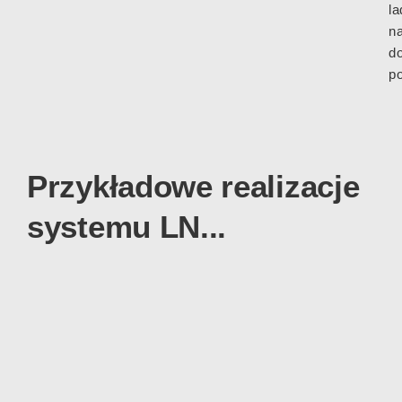
la
n
d
p
Przykładowe realizacje
systemu LN...