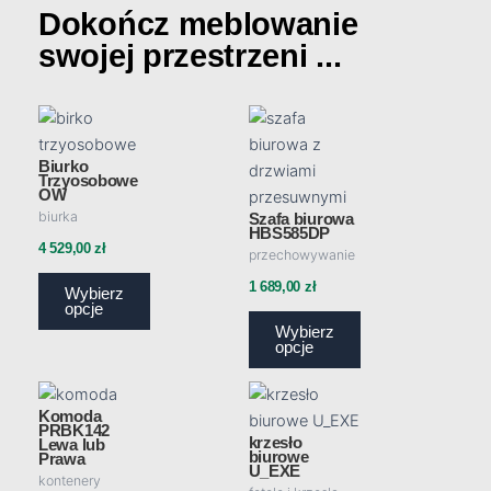
Dokończ meblowanie
swojej przestrzeni ...
Ten
Ten
produkt
produkt
Biurko
ma
ma
Trzyosobowe
OW
wiele
wiele
biurka
Szafa biurowa
wariantów.
wariantów.
HBS585DP
Opcje
Opcje
4 529,00
zł
przechowywanie
można
można
1 689,00
zł
Wybierz
wybrać
wybrać
opcje
na
na
Wybierz
opcje
stronie
stronie
produktu
produktu
Ten
Zakres
Komoda
produkt
cen:
PRBK142
krzesło
Lewa lub
ma
biurowe
Prawa
od
wiele
U_EXE
kontenery