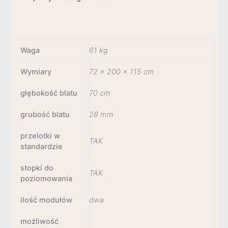
Waga
61 kg
Wymiary
72 × 200 × 115 cm
głębokość blatu
70 cm
grubość blatu
28 mm
przelotki w
TAK
standardzie
stopki do
TAK
poziomowania
ilość modułów
dwa
możliwość