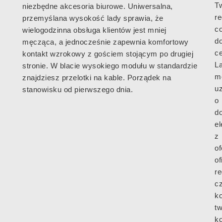
Tw
niezbędne akcesoria biurowe. Uniwersalna,
re
przemyślana wysokość lady sprawia, że
c
wielogodzinna obsługa klientów jest mniej
d
męcząca, a jednocześnie zapewnia komfortowy
c
kontakt wzrokowy z gościem stojącym po drugiej
L
stronie. W blacie wysokiego modułu w standardzie
m
znajdziesz przelotki na kable. Porządek na
uz
stanowisku od pierwszego dnia.
o
d
e
z
of
of
re
c
ko
t
k