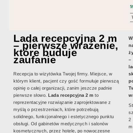
5
Lada recepcyjna 2 m
W
– pierwsze wrażenie,
n
które buduje
ż
zaufanie
–
l
s
Recepcja to wizytówka Twojej firmy. Miejsce, w
p
którym klient, pacjent czy gość formułuje pierwszą
T
opinię o całej organizacji, zanim jeszcze padnie
w
pierwsze słowo.
Lada recepcyjna 2 m
to
reprezentacyjne rozwiązanie zaprojektowane z
S
myślą o przestrzeniach, które potrzebują
s
solidnego, funkcjonalnego i estetycznego punktu
2
obsługi. Od gabinetów medycznych i salonów
m
kosmetycznych, przez hotele, po nowoczesne