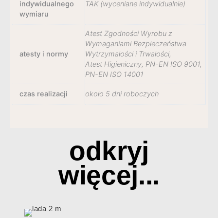
indywidualnego
TAK (wyceniane indywidualnie)
wymiaru
Atest Zgodności Wyrobu z
Wymaganiami Bezpieczeństwa
atesty i normy
Wytrzymałości i Trwałości,
Atest Higieniczny, PN-EN ISO 9001,
PN-EN ISO 14001
czas realizacji
około 5 dni roboczych
odkryj
więcej...