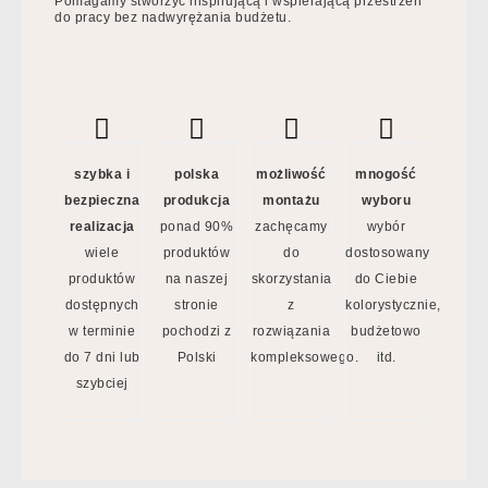
Pomagamy stworzyć inspirującą i wspierającą przestrzeń
do pracy bez nadwyrężania budżetu.
szybka i
polska
możliwość
mnogość
bezpieczna
produkcja
montażu
wyboru
realizacja
ponad 90%
zachęcamy
wybór
wiele
produktów
do
dostosowany
produktów
na naszej
skorzystania
do Ciebie
dostępnych
stronie
z
kolorystycznie,
w terminie
pochodzi z
rozwiązania
budżetowo
do 7 dni lub
Polski
kompleksowego.
itd.
szybciej