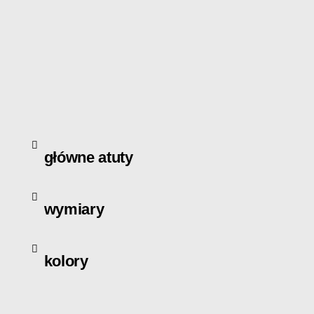
To ide
dokume
pełne
być ró
segreg
główne atuty
wymiary
kolory