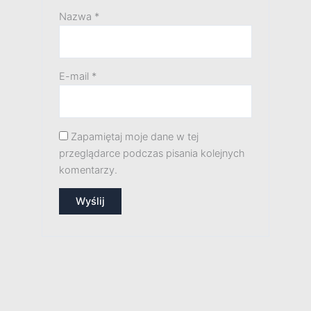
Nazwa
*
E-mail
*
Zapamiętaj moje dane w tej
przeglądarce podczas pisania kolejnych
komentarzy.