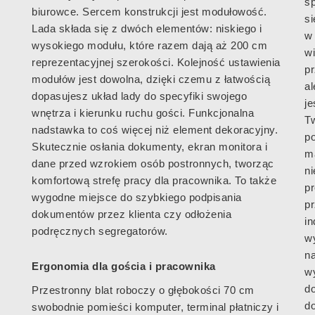
s
biurowce. Sercem konstrukcji jest modułowość.
si
Lada składa się z dwóch elementów: niskiego i
w
wysokiego modułu, które razem dają aż 200 cm
w
reprezentacyjnej szerokości. Kolejność ustawienia
pr
modułów jest dowolna, dzięki czemu z łatwością
al
dopasujesz układ lady do specyfiki swojego
je
wnętrza i kierunku ruchu gości. Funkcjonalna
T
nadstawka to coś więcej niż element dekoracyjny.
p
Skutecznie osłania dokumenty, ekran monitora i
m
dane przed wzrokiem osób postronnych, tworząc
n
komfortową strefę pracy dla pracownika. To także
pr
wygodne miejsce do szybkiego podpisania
p
dokumentów przez klienta czy odłożenia
in
podręcznych segregatorów.
w
n
Ergonomia dla gościa i pracownika
w
d
Przestronny blat roboczy o głębokości 70 cm
d
swobodnie pomieści komputer, terminal płatniczy i