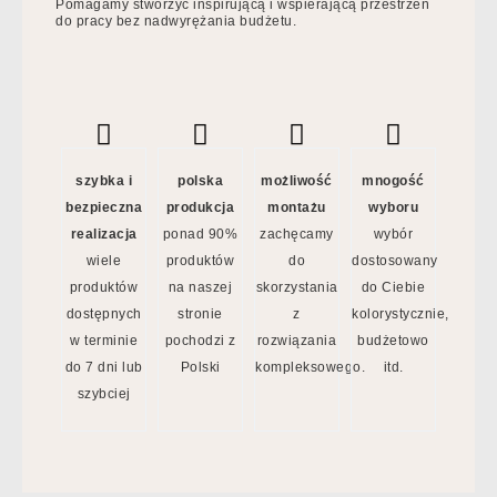
Pomagamy stworzyć inspirującą i wspierającą przestrzeń
do pracy bez nadwyrężania budżetu.
szybka i
polska
możliwość
mnogość
bezpieczna
produkcja
montażu
wyboru
realizacja
ponad 90%
zachęcamy
wybór
wiele
produktów
do
dostosowany
produktów
na naszej
skorzystania
do Ciebie
dostępnych
stronie
z
kolorystycznie,
w terminie
pochodzi z
rozwiązania
budżetowo
do 7 dni lub
Polski
kompleksowego.
itd.
szybciej