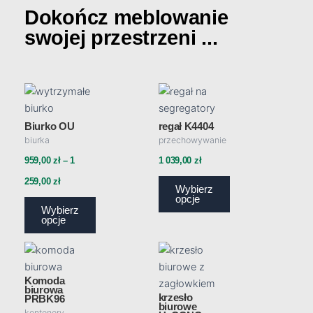
Dokończ meblowanie
swojej przestrzeni ...
Ten
Ten
Zakres
produkt
produkt
cen:
ma
ma
Biurko OU
regał K4404
od
biurka
wiele
przechowywanie
wiele
959,00 zł
wariantów.
wariantów.
959,00
zł
–
1
1 039,00
zł
Opcje
Opcje
do
259,00
zł
Wybierz
można
można
1
opcje
wybrać
wybrać
Wybierz
259,00 zł
opcje
na
na
stronie
stronie
Ten
Zakres
produktu
produktu
produkt
cen:
Komoda
ma
biurowa
od
krzesło
PRBK96
wiele
biurowe
kontenery