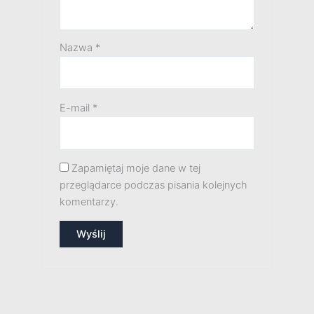
Nazwa
*
E-mail
*
Zapamiętaj moje dane w tej
przeglądarce podczas pisania kolejnych
komentarzy.