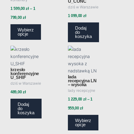
1
wariantów.
U_CONC
dziś w Warszawie
Opcje
1 599,00
zł
–
1
599,00 zł
można
1 099,00
zł
799,00
zł
do
wybrać
1
Dodaj
Wybierz
na
do
opcje
koszyka
799,00 zł
stronie
produktu
Ten
Zakres
produkt
cen:
ma
od
krzesło
wiele
konferencyjne
lada
1
U_SHIF
wariantów.
recepcyjna LN
dziś w Warszawie
– wysoka
Opcje
229,00 zł
lady recepcyjne
można
489,00
zł
do
wybrać
1 229,00
zł
–
1
1
Dodaj
na
959,00
zł
do
koszyka
959,00 zł
stronie
Wybierz
produktu
opcje