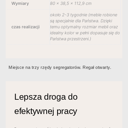
Wymiary
80 × 38,5 × 112,9 cm
około 2-3 tygodnie (meble robione
są specjalnie dla Państwa. Dzięki
czas realizacji
temu optymalny rozmiar mebli oraz
idealny kolor w pełni dopasuje się do
Państwa przestrzeni.)
Miejsce na trzy rzędy segregatorów. Regał otwarty.
Lepsza droga do
efektywnej pracy