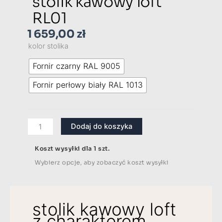
stolik kawowy loft
RL01
1 659,00
zł
kolor stolika
ilość
Fornir czarny RAL 9005
stolik
Fornir perłowy biały RAL 1013
kawowy
loft
RL01
Dodaj do koszyka
Koszt wysyłki dla 1 szt.
Wybierz opcje, aby zobaczyć koszt wysyłki
stolik kawowy loft
z charakterem