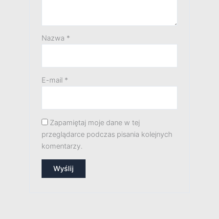
Nazwa
*
E-mail
*
Zapamiętaj moje dane w tej
przeglądarce podczas pisania kolejnych
komentarzy.