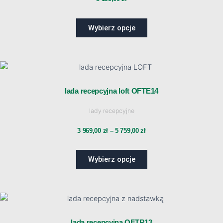
można
wybrać
Wybierz opcje
na
stronie
produktu
Ten
Zakres
produkt
ma
lada recepcyjna loft OFTE14
cen:
wiele
lady recepcyjne
wariantów.
od
Opcje
3 969,00
zł
–
5 759,00
zł
można
3
wybrać
Wybierz opcje
na
969,00 zł
stronie
produktu
do
Ten
produkt
ma
5
lada recepcyjna OFTR13