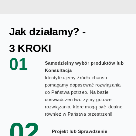
.
t
e
l
Jak działamy? -
e
f
o
3 KROKI
n
01
u
Samodzielny wybór produktów lub
Konsultacja
Identyfikujemy źródła chaosu i
pomagamy dopasować rozwiązania
do Państwa potrzeb. Na bazie
doświadczeń tworzymy gotowe
rozwiązania, które mogą być idealne
również w Państwa przestrzeni!
02
Projekt lub Sprawdzenie