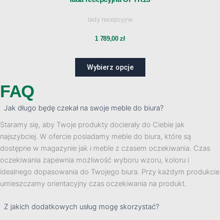
wiele
lady recepcyjne
wariantów.
759,00 zł
Opcje
1 789,00
zł
można
wybrać
Wybierz opcje
na
stronie
FAQ
produktu
Jak długo będę czekał na swoje meble do biura?
Staramy się, aby Twoje produkty docierały do Ciebie jak
najszybciej. W ofercie posiadamy meble do biura, które są
dostępne w magazynie jak i meble z czasem oczekiwania. Czas
oczekiwania zapewnia możliwość wyboru wzoru, koloru i
idealnego dopasowania do Twojego biura. Przy każdym produkcie
umieszczamy orientacyjny czas oczekiwania na produkt.
Z jakich dodatkowych usług mogę skorzystać?