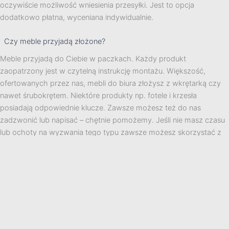
oczywiście możliwość wniesienia przesyłki. Jest to opcja
dodatkowo płatna, wyceniana indywidualnie.
Czy meble przyjadą złożone?
Meble przyjadą do Ciebie w paczkach. Każdy produkt
zaopatrzony jest w czytelną instrukcję montażu. Większość,
ofertowanych przez nas, mebli do biura złożysz z wkrętarką czy
nawet śrubokrętem. Niektóre produkty np. fotele i krzesła
posiadają odpowiednie klucze. Zawsze możesz też do nas
zadzwonić lub napisać – chętnie pomożemy. Jeśli nie masz czasu
lub ochoty na wyzwania tego typu zawsze możesz skorzystać z
naszej usługi montażu. Wyceniamy ją indywidualnie.
Jak wygląda płatność za produkty?
Płatności można dokonać na kilka sposobów. Jednym ze
sposobów jest płatność na podstawie proformy. Po zaznaczeniu
tej opcji w koszyku na adres mailowy otrzymasz dokument.
Kolejną opcją jest płatność za pośrednictwem rozwiązania