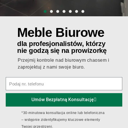
Meble Biurowe
dla profesjonalistów, którzy
nie godzą się na prowizorkę
Przejmij kontrole nad biurowym chaosem i
zaprojektuj z nami swoje biuro.
P
o
d
Umów Bezpłatną Konsultację
a
j
*30-minutowa konsultacja online lub telefoniczna
n
– wstępnie zidentyfikujemy kluczowe elementy
r
Twojej przestrzeni.