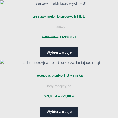
Pierwotna
Aktualna
produkt
ma
cena
cena
wiele
zestaw mebli biurowych HB1
wariantów.
wynosiła:
wynosi:
zestawy
Opcje
można
1 889,00
zł
1 699,00
zł
1
1
wybrać
na
Wybierz opcje
889,00 zł.
699,00 zł.
stronie
produktu
Ten
Zakres
produkt
ma
recepcja biurko HB – niska
cen:
wiele
lady recepcyjne
wariantów.
od
Opcje
569,00
zł
–
729,00
zł
można
569,00 zł
wybrać
Wybierz opcje
na