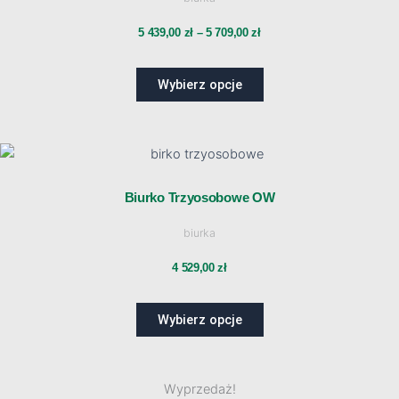
wariantów.
od
Opcje
5 439,00
zł
–
5 709,00
zł
można
5
wybrać
Wybierz opcje
na
439,00 zł
stronie
produktu
do
Ten
produkt
ma
5
Biurko Trzyosobowe OW
wiele
biurka
wariantów.
709,00 zł
Opcje
4 529,00
zł
można
wybrać
Wybierz opcje
na
stronie
produktu
Ten
Wyprzedaż!