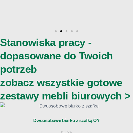
Stanowiska pracy -
dopasowane do Twoich
potrzeb
zobacz wszystkie gotowe
zestawy mebli biurowych >
Ten
Zakres
produkt
ma
Dwuosobowe biurko z szafką OY
cen:
wiele
biurka