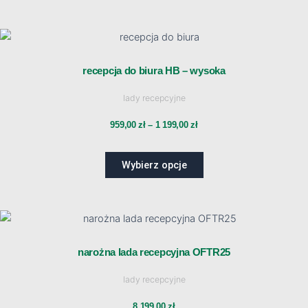
do
stronie
produktu
729,00 zł
Ten
Zakres
produkt
ma
recepcja do biura HB – wysoka
cen:
wiele
lady recepcyjne
wariantów.
od
Opcje
959,00
zł
–
1 199,00
zł
można
959,00 zł
wybrać
Wybierz opcje
na
do
stronie
produktu
1
Ten
produkt
ma
199,00 zł
narożna lada recepcyjna OFTR25
wiele
lady recepcyjne
wariantów.
Opcje
8 199,00
zł