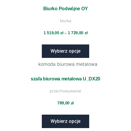
produkt
ma
Biurko Podwójne OY
cen:
wiele
biurka
wariantów.
od
Opcje
1 519,00
zł
–
1 729,00
zł
można
1
wybrać
Wybierz opcje
na
519,00 zł
stronie
Ten
produktu
do
produkt
ma
szafa biurowa metalowa U_DX20
1
wiele
przechowywanie
wariantów.
729,00 zł
Opcje
789,00
zł
można
wybrać
Wybierz opcje
na