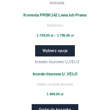
stronie
Ten
Zakres
produktu
produkt
ma
Komoda PRBK142 Lewa lub Prawa
cen:
wiele
kontenery
wariantów.
od
Opcje
1 709,00
zł
–
1 799,00
zł
można
1
wybrać
Wybierz opcje
na
709,00 zł
stronie
produktu
do
krzesło biurowe U_VELO
1
fotele i krzesła biurowe
799,00 zł
1 699,00
zł
Dodaj do koszyka