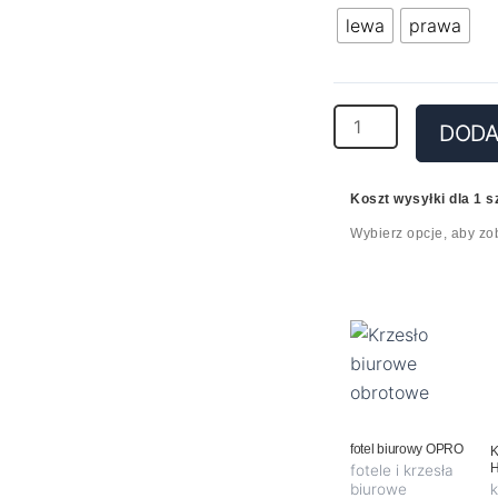
lewa
prawa
DODA
Koszt wysyłki dla 1 sz
Wybierz opcje, aby zo
w
fotel biurowy OPRO
K
fotele i krzesła
biurowe