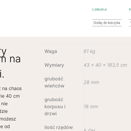
1 299,00
zł
5
Dodaj do koszyka
s
ry
Waga
61 kg
um na
Wymiary
43 × 40 × 183,5 cm
.
grubość
28 mm
wieńców
 na chaos
wie 40 cm
grubość
 nie
korpusu i
18 mm
dzie
drzwi
t możesz
ie od
ilość rzędów
5 OH