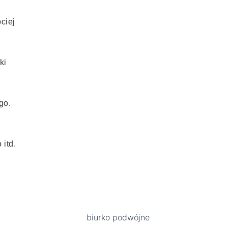
ciej
ki
go.
itd.
Ten
Zakres