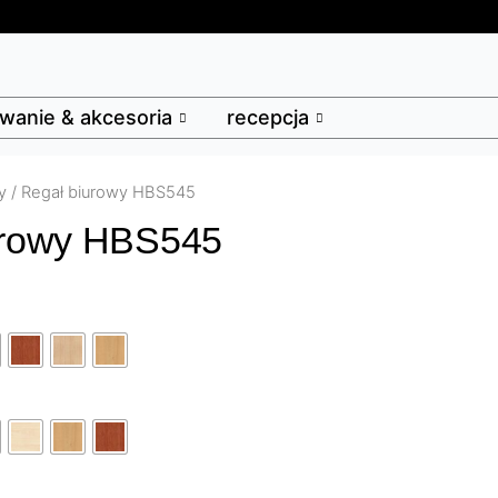
anie & akcesoria
recepcja
y
/ Regał biurowy HBS545
urowy HBS545