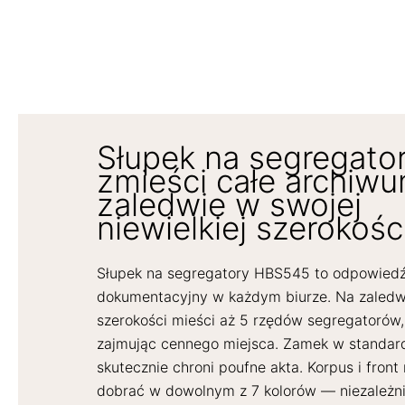
Słupek na segregato
zmieści całe archiw
zaledwie w swojej
niewielkiej szerokości
Słupek na segregatory HBS545 to odpowiedź
dokumentacyjny w każdym biurze. Na zaled
szerokości mieści aż 5 rzędów segregatorów,
zajmując cennego miejsca. Zamek w standar
skutecznie chroni poufne akta. Korpus i fron
dobrać w dowolnym z 7 kolorów — niezależn