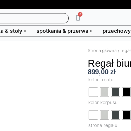
0
Wózek
ka & stoły
spotkania & przerwa
przechowyw
Strona główna
/
regał
Regał bi
899,00
zł
kolor frontu
ilość
Regał
kolor korpusu
biurowy
HBS545
strona regału