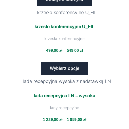
Ten
Zakres
produkt
ma
krzesło konferencyjne U_FIL
cen:
wiele
krzesła konferencyjne
wariantów.
od
Opcje
499,00
zł
–
549,00
zł
można
499,00 zł
wybrać
Wybierz opcje
na
do
stronie
Ten
Zakres
produktu
549,00 zł
produkt
ma
lada recepcyjna LN – wysoka
cen:
wiele
lady recepcyjne
wariantów.
od
Opcje
1 229,00
zł
–
1 959,00
zł
można
1